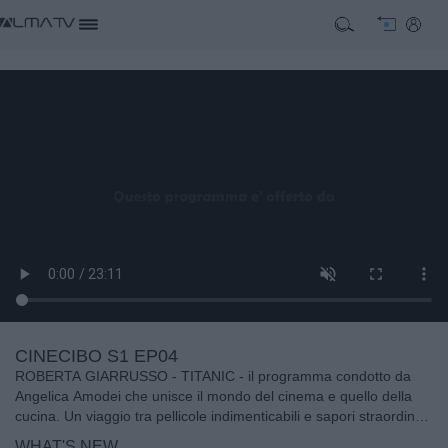
CINECIBO S1 EP04
ROBERTA GIARRUSSO - TITANIC - il programma condotto da
Angelica Amodei che unisce il mondo del cinema e quello della
cucina. Un viaggio tra pellicole indimenticabili e sapori straordinari
in cui il gusto incontra la settima arte.
WHAT'S NEW