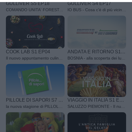
GULLIVER S5 EP18
GULLIVER S4 EP17
I want to allow Google to enable storage
COMANDO UNITA' FORESTALI - Cosa c'è di più vicino al sogno se non il fascino di viaggiare, di raggiungere mete, di affacciarsi a mondi e genti non ancora svelati: proprio come nei fantastici viaggi di Gulliver! Condotto da Stefano Ribaldi, i luoghi vicini o lontani, i loro costumi, le loro specialità per avvicinarvi alle vacanze future.
IO BUS - Cosa c'è di più vicino al sogno se non il fascino di viaggiare, di raggiungere mete, di affacciarsi a mondi e genti non ancora svelati: proprio come nei fantastici viaggi di Gulliver! Condotto da Stefano Ribaldi, i luoghi vicini o lontani, i loro costumi, le loro specialità per avvicinarvi alle vacanze future.
related to security, including authentication
functionality and fraud prevention, and other
user protection.
COOK LAB S1 EP04
ANDATA E RITORNO S1 EP033
Il nuovo appuntamento culinario che trasforma ogni cucina in un laboratorio di creatività e sperimentazione.
BOSNIA - alla scoperta dei luoghi meno conosciuti attraverso i continenti tra storia, cultura e tradizioni
PILLOLE DI SAPORI S7 EP61
VIAGGIO IN ITALIA S1 EP13
la nuova stagione di PILLOLE DI SAPORI, il programma di cucina che celebra la semplicità e la bontà della cucina italiana con un volto nuovo alla conduzione, Giorgio Giuliano.
SALUZZO PIEMONTE - Il nuovo programma Viaggio in Italia, prodotto in collaborazione con il Ministero del Turismo. Borghi, Cammini religiosi, Eccellenze enogastronomiche e Ricette regionali, Siti patrimonio dell’Unesco, Approfondimenti sulla sostenibilità, i fantastici panorami naturali e i tanti tesori storici e artistici sono i capitoli dello spettacolo italiano.