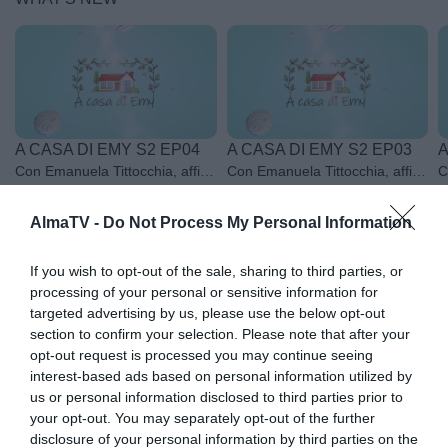
A CASA DI EMY S2 EP04
A CASA DI EMY S2 EP03
A
Con Emanuela Tittocchia, affiancata da uno chef, un viaggio nei sapori, nei profumi, nel passato che ci appartiene e ci riconduce alle nostre origini.
Con Emanuela Tittocchia, affiancata da uno chef, un viaggio nei sapori, nei profumi, nel passato che ci appartiene e ci riconduce alle nostre origini.
AlmaTV -
Do Not Process My Personal Information
More
If you wish to opt-out of the sale, sharing to third parties, or
processing of your personal or sensitive information for
targeted advertising by us, please use the below opt-out
section to confirm your selection. Please note that after your
opt-out request is processed you may continue seeing
AGGIUNGI UN POSTO A TAVOLA S1 EP08
ANDATA E RITORNO S1 EP062
interest-based ads based on personal information utilized by
AGGIUNGI UN POSTO A TAVOLA condotto dal MAGO HELDIN, dedicato all'arte culinaria italiana e che mette in risalto un piatto diverso tipico di ogni regione ad ogni puntata. Un programma di Egidio Russo e Giovanni Sciscione, scritto con Gian Mattia Bruno, musiche di Alex Zuccaro e coreografie di Marcopaolo Tucci.
TANZANIA alla scoperta dei luoghi meno conosciuti attraverso i continenti tra storia, cultura e tradizioni
us or personal information disclosed to third parties prior to
your opt-out. You may separately opt-out of the further
disclosure of your personal information by third parties on the