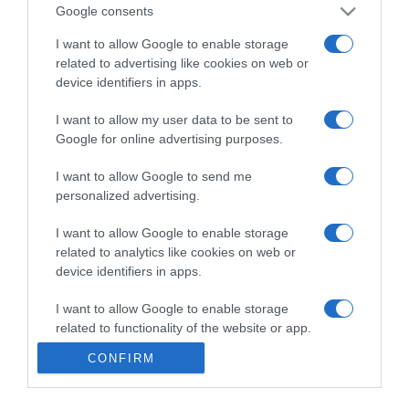
Google consents
I want to allow Google to enable storage
related to advertising like cookies on web or
device identifiers in apps.
I want to allow my user data to be sent to
GULLIVER S3 EP67
ANDATA E RITORNO S1 EP067
Google for online advertising purposes.
Tenuta Sticciano - Cosa c'è di più vicino al sogno se non il fascino di viaggiare, di raggiungere mete, di affacciarsi a mondi e genti non ancora svelati: proprio come nei fantastici viaggi di Gulliver! Condotto da Stefano Ribaldi, i luoghi vicini o lontani, i loro costumi, le loro specialità per avvicinarvi alle vacanze future.
SUD AFRICA alla scoperta dei luoghi meno conosciuti attraverso i continenti tra storia, cultura e tradizioni
I want to allow Google to send me
personalized advertising.
I want to allow Google to enable storage
related to analytics like cookies on web or
ANDATA E RITORNO S1 EP089
L'ARGONAUTA - Episodio 26
device identifiers in apps.
SVIZZERA LOCARNO - alla scoperta dei luoghi meno conosciuti attraverso i continenti tra storia, cultura e tradizioni
L’Argonauta è il viaggio nella grande bellezza del mondo. Con Vassiliki Tziveli insieme a tanti amici ci faranno conoscere i luoghi attraverso i propri ricordi ed esperienze.
I want to allow Google to enable storage
related to functionality of the website or app.
CONFIRM
I want to allow Google to enable storage
related to personalization.